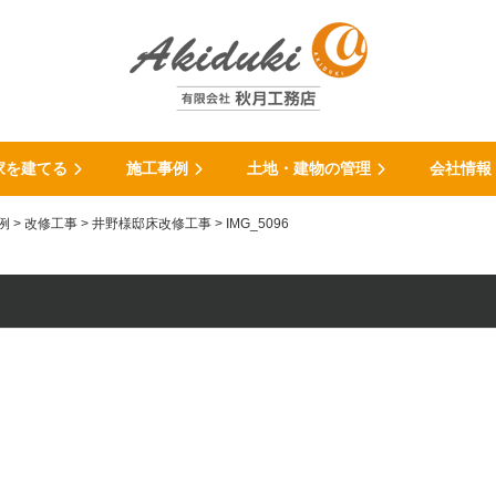
家を建てる
施工事例
土地・建物の管理
会社情報
例
>
改修工事
>
井野様邸床改修工事
>
IMG_5096