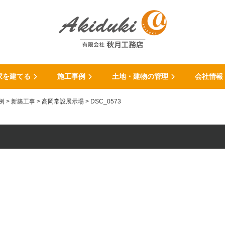
家を建てる
施工事例
土地・建物の管理
会社情報
例
>
新築工事
>
高岡常設展示場
>
DSC_0573