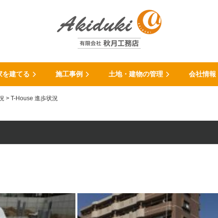
家を建てる
施工事例
土地・建物の管理
会社情報
況
>
T-House 進歩状況